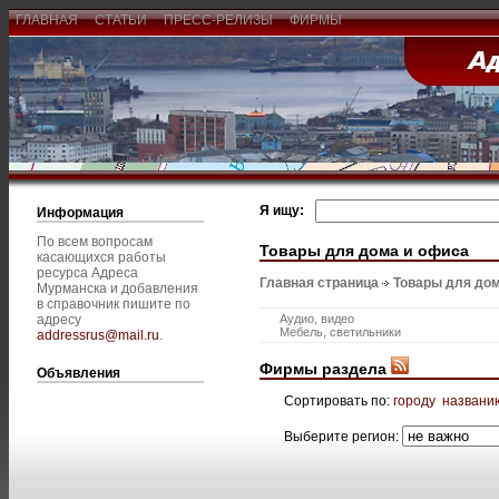
ГЛАВНАЯ
СТАТЬИ
ПРЕСС-РЕЛИЗЫ
ФИРМЫ
Я ищу:
Информация
По всем вопросам
Товары для дома и офиса
касающихся работы
ресурса Адреса
Главная страница
Товары для дом
Мурманска и добавления
в справочник пишите по
адресу
Аудио, видео
Мебель, светильники
addressrus@mail.ru
.
Фирмы раздела
Объявления
Сортировать по:
городу
названи
Выберите регион: