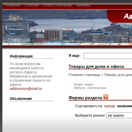
ГЛАВНАЯ
СТАТЬИ
ПРЕСС-РЕЛИЗЫ
ФИРМЫ
Я ищу:
Информация
По всем вопросам
Товары для дома и офиса
касающихся работы
ресурса Адреса
Главная страница
Товары для дом
Мурманска и добавления
в справочник пишите по
адресу
Аудио, видео
Мебель, светильники
addressrus@mail.ru
.
Фирмы раздела
Объявления
Сортировать по:
городу
названи
Выберите регион: