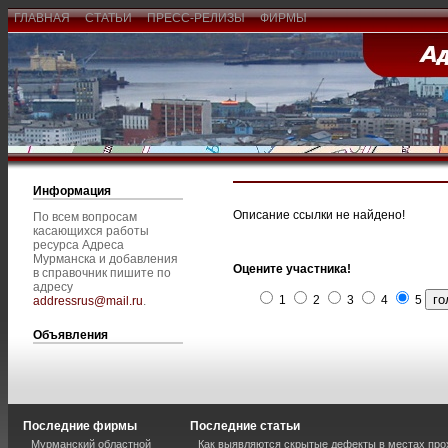
ГЛАВНАЯ
СТАТЬИ
ПРЕСС-РЕЛИЗЫ
ФИРМЫ
Информация
Описание ссылки не найдено!
По всем вопросам
касающихся работы
ресурса Адреса
Мурманска и добавления
Оцените участника!
в справочник пишите по
адресу
1
2
3
4
5
addressrus@mail.ru
.
Объявления
Последние фирмы
Последние статьи
Мурманский областной
Как выявляются скрытые дефекты в местах пр