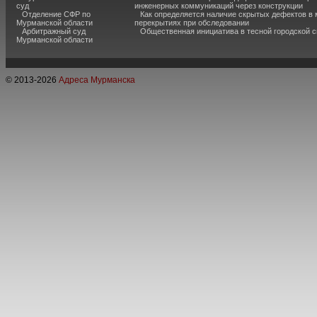
суд
инженерных коммуникаций через конструкции
Отделение СФР по
Как определяется наличие скрытых дефектов в
Мурманской области
перекрытиях при обследовании
Арбитражный суд
Общественная инициатива в тесной городской 
Мурманской области
© 2013-
2026
Адреса Мурманска