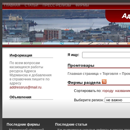
ГЛАВНАЯ
СТАТЬИ
ПРЕСС-РЕЛИЗЫ
ФИРМЫ
Я ищу:
Информация
По всем вопросам
Промтовары
касающихся работы
ресурса Адреса
Главная страница
Торговля
Про
Мурманска и добавления
в справочник пишите по
Фирмы раздела
адресу
addressrus@mail.ru
.
Сортировать по:
городу
названи
Объявления
Выберите регион:
Последние фирмы
Последние статьи
Мурманский областной
Как выявляются скрытые дефекты в местах пр