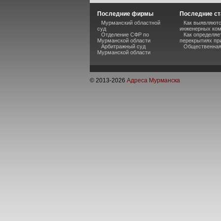
Последние фирмы
Последние ст
Мурманский областной
Как выявляютс
суд
инженерных ком
Отделение СФР по
Как определяе
Мурманской области
перекрытиях пр
Арбитражный суд
Общественная 
Мурманской области
© 2013-
2026
Адреса Мурманска