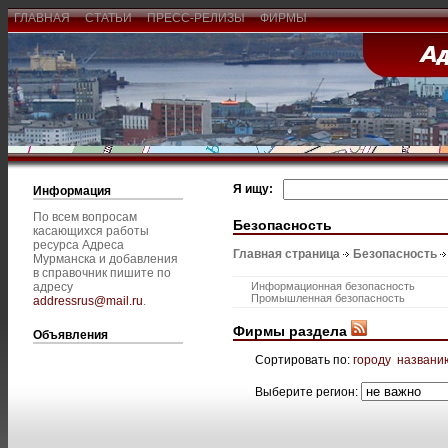
ГЛАВНАЯ
СТАТЬИ
ПРЕСС-РЕЛИЗЫ
ФИРМЫ
Я ищу:
Информация
По всем вопросам
Безопасность
касающихся работы
ресурса Адреса
Главная страница
Безопасность
Мурманска и добавления
в справочник пишите по
адресу
Информационная безопасность
Промышленная безопасность
addressrus@mail.ru
.
Фирмы раздела
Объявления
Сортировать по:
городу
названи
Выберите регион: